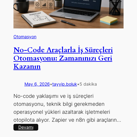
Yeni
Nesil
Verimlilik
Rehberi
Otomasyon
No-Code Araçlarla İş Süreçleri
Otomasyonu: Zamanınızı Geri
Kazanın
May 6, 2026
•
tayyip.boluk
•
5 dakika
No-code yaklaşımı ve iş süreçleri
otomasyonu, teknik bilgi gerekmeden
operasyonel yükleri azaltarak işletmeleri
otopilota alıyor. Zapier ve n8n gibi araçların…
:
Devamı
No-