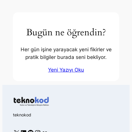
Code
Araçlarla
İş
Süreçleri
Bugün ne öğrendin?
Otomasyonu:
Zamanınızı
Geri
Kazanın
Her gün işine yarayacak yeni fikirler ve
pratik bilgiler burada seni bekliyor.
Yeni Yazıyı Oku
teknokod