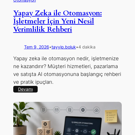
Yapay Zeka ile Otomasyon:
İşletmeler İçin Yeni Nesil
Verimlilik Rehberi
Tem 9, 2026
•
tayyip.boluk
•
4 dakika
Yapay zeka ile otomasyon nedir, işletmenize
ne kazandırır? Müşteri hizmetleri, pazarlama
ve satışta AI otomasyonuna başlangıç rehberi
ve pratik ipuçları.
:
Devamı
Yapay
Zeka
ile
Otomasyon:
İşletmeler
İçin